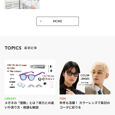
MORE
TOPICS
最新記事
ITEM
LIBRARY
秋冬も活躍！ カラーレンズで
毎日の
メガネの「度数」とは？視力との違
コーデに彩りを
いや測り方・用語も解説