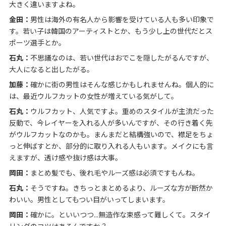
大きく違いますよね。
金田：
男性は海外の有名人から影響を受けている人も多い印象で
す。若い子は韓国のアーティストとか、もう少し上の世代だとス
ポーツ選手とか。
石丸：
不思議なのは、若い世代はおでこを隠したがるんですが、
大人になると出したがる。
加藤：
確かに街の男性はそんな感じかもしれませんね。個人的に
は、最近ウルフカットの女性が増えている気がして。
石丸：
ウルフカット、人気ですよ。重めのスタイルが主流だった
反動で、今レイヤーを入れる人が多いんですが、その行き着く先
がウルフカットなのかも。まんまだと結構強いので、襟足をちょ
っと伸ばすとか、部分的に取り入れる人もいます。メイクにも言
えますが、透け感や抜け感は大事。
岡田：
まとめ髪でも、後れ毛やルーズ感は必須ですもんね。
石丸：
そうですね。きちっとまとめるより、ルーズな方が断然か
わいい。男性としてもつい目がいってしまいます。
岡田：
確かに。といいつつ...無造作な束感って難しくて。スタイ
リングのコツはあるんですか？