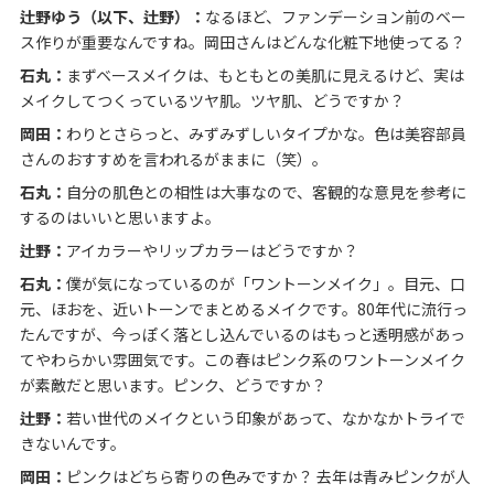
辻野ゆう（以下、辻野）：
なるほど、ファンデーション前のベー
ス作りが重要なんですね。岡田さんはどんな化粧下地使ってる？
石丸：
まずベースメイクは、もともとの美肌に見えるけど、実は
メイクしてつくっているツヤ肌。ツヤ肌、どうですか？
岡田：
わりとさらっと、みずみずしいタイプかな。色は美容部員
さんのおすすめを言われるがままに（笑）。
石丸：
自分の肌色との相性は大事なので、客観的な意見を参考に
するのはいいと思いますよ。
辻野：
アイカラーやリップカラーはどうですか？
石丸：
僕が気になっているのが「ワントーンメイク」。目元、口
元、ほおを、近いトーンでまとめるメイクです。80年代に流行っ
たんですが、今っぽく落とし込んでいるのはもっと透明感があっ
てやわらかい雰囲気です。この春はピンク系のワントーンメイク
が素敵だと思います。ピンク、どうですか？
辻野：
若い世代のメイクという印象があって、なかなかトライで
きないんです。
岡田：
ピンクはどちら寄りの色みですか？ 去年は青みピンクが人