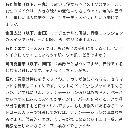
石丸雄策（以下、石丸）：
続いて僕からヘアメイクの話を。まず
女性のメイクは、大きな流れの変化はなさそうです。端的に言う
と「美しい肌の質感を生かしたヌーディメイク」という感じでし
ょうか。
金田太郎（以下、金田）：
ナチュラルな肌は、春夏コレクション
のメイクでも多かった印象。抜け感が出ますよね。
石丸：
まずベースメイクは、もともとの美肌に見えるけど、実は
メイクしてつくっているツヤ肌。ツヤ肌、どうですか？
岡田真里奈（以下、岡田）：
素敵だと思うんですが、自分でする
となると難しいです。テカっとしちゃいがち。
石丸：
春夏は特にそうですよね。テカリが気になるなら、セミマ
ットな質感もおすすめです。マットめだけど少しツヤがあるくら
いの。いずれにせよ、ファンデーション選びはもちろん、ベース
からツヤを仕込んでおくのがポイント。パール配合など、ツヤ感
が出る化粧下地を使うといいですよ。もし肌悩みがあるならコン
トロールカラーで対策しておけば、ファンデーションの厚塗りを
防げます。代表的なのは、くすみが気になるならイエロー系、透
明感を出したいならパープル系などでしょうか。