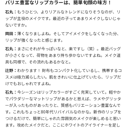
バリエ豊富なリップカラーは、簡単旬顔の味方！
石丸：
もうひとつ、よりリアルなトレンドになりそうなのが、リ
ップが主役のメイクです。最近の子ってあまりメイクしないじゃ
ないですか。
岡田：
薄くなりましよね。そしてアイメイクをしなくなった分、
リップが強くなったと感じます。
石丸：
まさにそれが今っぽいなと、楽ですし（笑）。最近バッグ
が小さくなって、荷物をあまり持ち歩かないですよね。メイク道
具も同様で、その流れもあるかなと。
辻野：
わかります！ 財布もコンパクト化しているし、携帯するコ
スメは極力減らしたい。肌をきれいに仕上げていたら、リップだ
けでもおしゃれですよね。
石丸：
今シーズンはリップカラーがすごく充実していて。軽やか
でパウダリーなマットリップがあるかと思えば、ラメやグリッタ
ーが入ったものがあったりと、質感もバリエーション豊富なんで
す。これもちょっと80年代リバイバルなのかな。新作のリップを
つけるだけで、簡単にしゃれた雰囲気のメイクが楽しめると思い
ます。攻めたメイクだと、ここにホワイトのアイライナーを足し