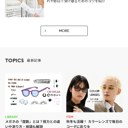
れや即日で受け取るためのコツを紹介
MORE
TOPICS
最新記事
ITEM
LIBRARY
秋冬も活躍！ カラーレンズで
毎日の
メガネの「度数」とは？視力との違
コーデに彩りを
いや測り方・用語も解説