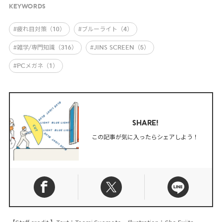
KEYWORDS
#疲れ目対策（10）
#ブルーライト（4）
#雑学/専門知識（316）
#JINS SCREEN（5）
#PCメガネ（1）
SHARE!
この記事が気に入ったらシェアしよう！