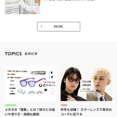
MORE
TOPICS
最新記事
ITEM
LIBRARY
秋冬も活躍！ カラーレンズで
毎日の
メガネの「度数」とは？視力との違
コーデに彩りを
いや測り方・用語も解説