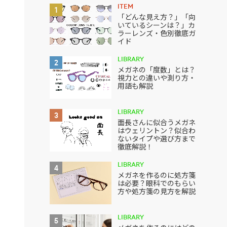
ITEM
1
「どんな見え方？」「向
いているシーンは？」カ
ラーレンズ・色別徹底ガ
イド
LIBRARY
2
メガネの「度数」とは？
視力との違いや測り方・
用語も解説
LIBRARY
3
面長さんに似合うメガネ
はウェリントン？似合わ
ないタイプや選び方まで
徹底解説！
LIBRARY
4
メガネを作るのに処方箋
は必要？眼科でのもらい
方や処方箋の見方を解説
LIBRARY
5