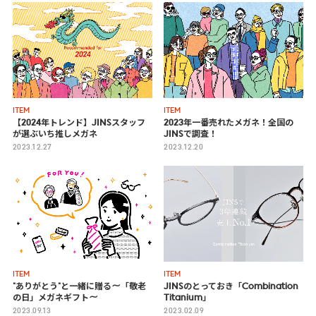
ITEM
ITEM
【2024年トレンド】JINSスタッフ
2023年一番売れたメガネ！全国の
が選ぶいち推しメガネ
JINSで調査！
2023.12.27
2023.12.20
ITEM
ITEM
"ありがとう"と一緒に贈る
〜「敬老
JINSのとっておき「Combination
の日」メガネギフト〜
Titanium」
2023.09.13
2023.02.09