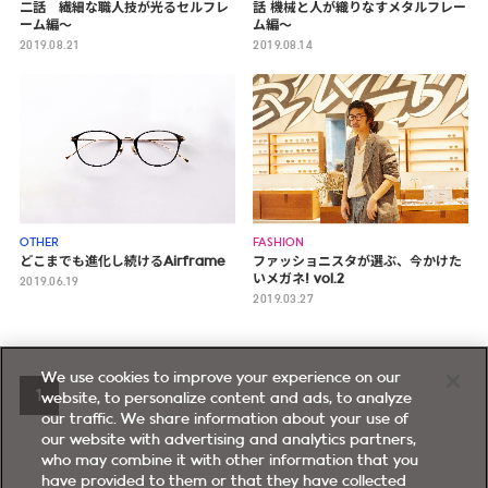
二話 繊細な職人技が光るセルフレ
話 機械と人が織りなすメタルフレー
ーム編～
ム編～
2019.08.21
2019.08.14
OTHER
FASHION
どこまでも進化し続けるAirframe
ファッショニスタが選ぶ、今かけた
いメガネ! vol.2
2019.06.19
2019.03.27
We use cookies to improve your experience on our
1
website, to personalize content and ads, to analyze
our traffic. We share information about your use of
our website with advertising and analytics partners,
who may combine it with other information that you
have provided to them or that they have collected