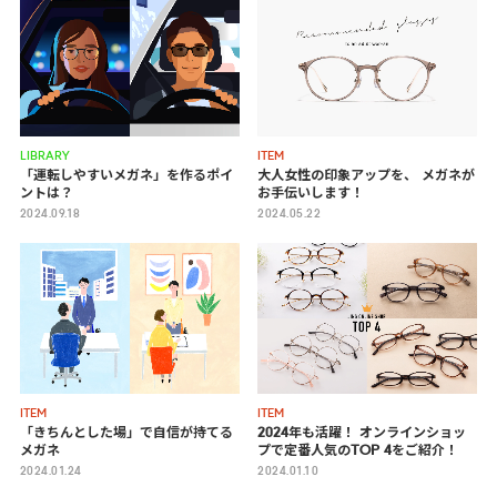
LIBRARY
ITEM
「運転しやすいメガネ」を作るポイ
大人女性の印象アップを、
メガネが
ントは？
お手伝いします！
2024.09.18
2024.05.22
ITEM
ITEM
「きちんとした場」で自信が持てる
2024年も活躍！ オンラインショッ
メガネ
プで定番人気のTOP 4をご紹介！
2024.01.24
2024.01.10