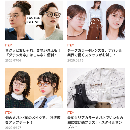
ITEM
ITEM
サクッとおしゃれ、きれい見えも！
チークカラー®レンズを、
アパレル
「ダテメガネ」はこんなに便利！
業界で働くスタッフがお試し！
2025.07.04
2025.05.16
ITEM
ITEM
旬のメガネ×旬のメイクで、
秋冬顔
最旬クリアカラーメガネでいつもの
をアップデート！
服に抜け感プラス！- スタイルサン
プル -
2023.09.27