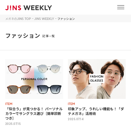
メガネのJINS TOP
JINS WEEKLY
ファッション
ファッション
記事一覧
ITEM
ITEM
「似合う」が見つかる！
パーソナル
印象アップ、うれしい機能も！
「ダ
カラーでサングラス選び［簡単診断
テメガネ」活用術
つき］
2025.07.14
2025.07.15