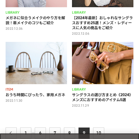
LIBRARY
LIBRARY
メガネに似合うメイクのやり方を解
【2024年最新】おしゃれなサングラ
説！眉メイクのコツもご紹介
スおすすめ25選！メンズ・レディー
スに人気の商品をご紹介
2022.12.06
2022.12.06
ITEM
LIBRARY
おうち時間にぴったり、家用メガネ
サングラスの選び方まとめ《2024》
メンズにおすすめのアイテム5選
2022.11.30
2022.11.29
1
6
7
8
9
10
―