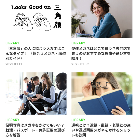
LIBRARY
LIBRARY
「三角顔」の人に似合うメガネはこ
伊達メガネはどこで買う？専門店で
んなタイプ！ 〈似合うメガネ・顔型
買うのがおすすめな理由や選び方を
別ガイド〉
紹介！
2023.01.11
2023.01.09
LIBRARY
LIBRARY
証明写真はメガネをかけてもいい？
遠視とは？近視・乱視・老眼との違
就活・パスポート・免許証用の選び
いや遠近両用メガネをかけるメリッ
方を解説
トも説明