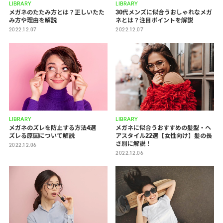
LIBRARY
LIBRARY
メガネのたたみ方とは？正しいたた
30代メンズに似合うおしゃれなメガ
み方や理由を解説
ネとは？注目ポイントを解説
2022.12.07
2022.12.07
LIBRARY
LIBRARY
メガネのズレを防止する方法4選
メガネに似合うおすすめの髪型・ヘ
ズレる原因について解説
アスタイル22選【女性向け】髪の長
さ別に解説！
2022.12.06
2022.12.06