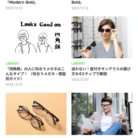
「Modern Bold」
Bold」
2022.12.21
2022.12.14
LIBRARY
LIBRARY
「四角顔」の人に似合うメガネはこ
迷わない！度付きサングラスの選び
んなタイプ！ 〈似合うメガネ・顔型
方を4ステップで解説
別ガイド〉
2022.12.07
2022.12.07