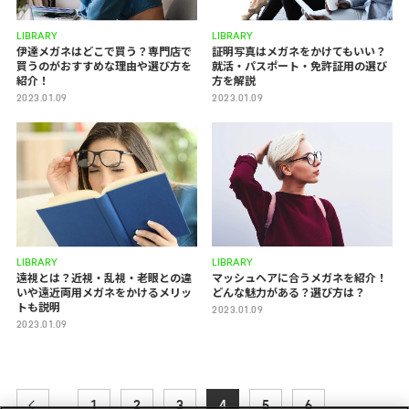
LIBRARY
LIBRARY
伊達メガネはどこで買う？専門店で
証明写真はメガネをかけてもいい？
買うのがおすすめな理由や選び方を
就活・パスポート・免許証用の選び
紹介！
方を解説
2023.01.09
2023.01.09
LIBRARY
LIBRARY
遠視とは？近視・乱視・老眼との違
マッシュヘアに合うメガネを紹介！
いや遠近両用メガネをかけるメリッ
どんな魅力がある？選び方は？
トも説明
2023.01.09
2023.01.09
1
2
3
4
5
6