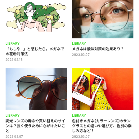
LIBRARY
LIBRARY
「もしや...」と感じたら。メガネで
メガネは飛沫対策の効果あり？
の花粉対策法
2023.03.07
2023.03.15
LIBRARY
LIBRARY
調光レンズの寿命や買い替えのサイ
色付きメガネ(カラーレンズ)のサン
ンは？長く使うために心がけたいこ
グラスとの違いや選び方、色別の楽
と
しみ方など！
2023.03.07
2023.03.07